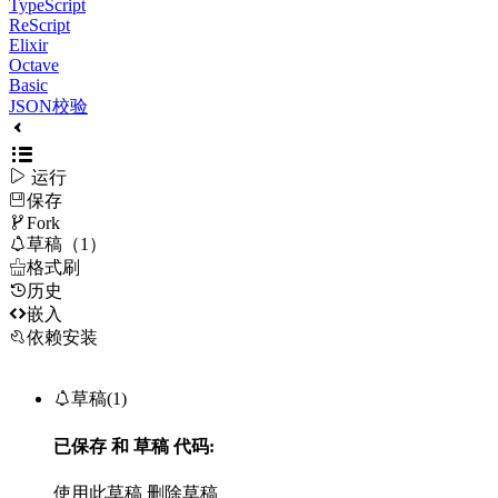
TypeScript
ReScript
Elixir
Octave
Basic
JSON校验

运行
保存

Fork

草稿（1）

格式刷
历史

嵌入
依赖安装

草稿(1)
已保存
和
草稿
代码:
使用此草稿
删除草稿