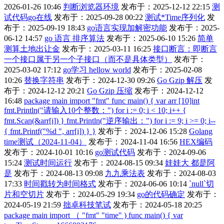
2026-01-26 10:46
判断浏览器环境
发布于：2025-12-12 22:15
测
试代码go在线
发布于：2025-09-28 00:22
测试*Time序列化
发
布于：2025-09-19 18:43
go语言实现加解密功能
发布于：2025-
06-12 14:57
go 语言 排序算法
发布于：2025-06-10 15:26
简单
测算土地出让金
发布于：2025-03-11 16:25
接口断言：即断言
一个接口属于另一个子接口（而不是具体类型）
发布于：
2025-03-02 17:12
go学习 hellow world
发布于：2025-02-08
10:26
替换字符串
发布于：2024-12-30 09:26
Go Gzip 解压
发
布于：2024-12-12 20:21
Go Gzip 压缩
发布于：2024-12-12
16:48
package main import "fmt" func main() { var arr [10]int
fmt.Println("请输入10个整数：") for i := 0; i < 10; i++ {
fmt.Scan(&arr[i]) } fmt.Println("逆序输出：") for i := 9; i >= 0; i--
{ fmt.Printf("%d ", arr[i]) } }
发布于：2024-12-06 15:28
Golang
time测试（2024-11-04）
发布于：2024-11-04 16:56
HEX编码
发布于：2024-10-01 10:16
go测试代码
发布于：2024-09-06
15:24
测试时间运行
发布于：2024-08-15 09:34
娃娃大 都是阿
是
发布于：2024-08-13 09:08
九九乘法表
发布于：2024-08-03
17:33
时间戳转为时间格式
发布于：2024-06-06 10:14
`null`切
片和空切片
发布于：2024-05-29 19:34
go的代码确定
发布于：
2024-05-19 21:59
拙卓科技笔试
发布于：2024-05-18 20:25
package main import （ "fmt" "time" ) func main() { var