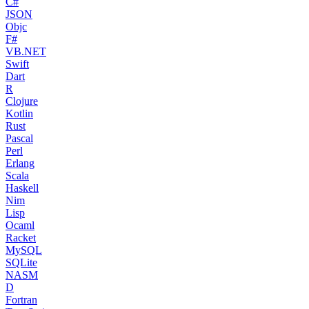
C#
JSON
Objc
F#
VB.NET
Swift
Dart
R
Clojure
Kotlin
Rust
Pascal
Perl
Erlang
Scala
Haskell
Nim
Lisp
Ocaml
Racket
MySQL
SQLite
NASM
D
Fortran