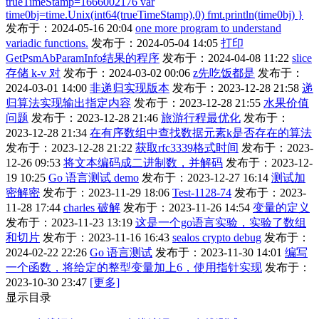
trueTimeStamp=1666002176 var
time0bj=time.Unix(int64(trueTimeStamp),0) fmt.println(time0bj) }
发布于：2024-05-16 20:04
one more program to understand
variadic functions.
发布于：2024-05-04 14:05
打印
GetPsmAbParamInfo结果的程序
发布于：2024-04-08 11:22
slice
存储 k-v 对
发布于：2024-03-02 00:06
z先吃饭都是
发布于：
2024-03-01 14:00
非递归实现版本
发布于：2023-12-28 21:58
递
归算法实现输出指定内容
发布于：2023-12-28 21:55
水果价值
问题
发布于：2023-12-28 21:46
旅游行程最优化
发布于：
2023-12-28 21:34
在有序数组中查找数据元素k是否存在的算法
发布于：2023-12-28 21:22
获取rfc3339格式时间
发布于：2023-
12-26 09:53
将文本编码成二进制数，并解码
发布于：2023-12-
19 10:25
Go 语言测试 demo
发布于：2023-12-27 16:14
测试加
密解密
发布于：2023-11-29 18:06
Test-1128-74
发布于：2023-
11-28 17:44
charles 破解
发布于：2023-11-26 14:54
变量的定义
发布于：2023-11-23 13:19
这是一个go语言实验，实验了数组
和切片
发布于：2023-11-16 16:43
sealos crypto debug
发布于：
2024-02-22 22:26
Go 语言测试
发布于：2023-11-30 14:01
编写
一个函数，将给定的整型变量加上6，使用指针实现
发布于：
2023-10-30 23:47
[更多]
显示目录