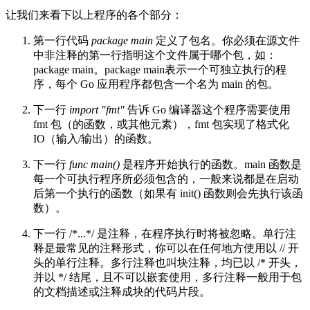
让我们来看下以上程序的各个部分：
第一行代码
package main
定义了包名。你必须在源文件
中非注释的第一行指明这个文件属于哪个包，如：
package main。package main表示一个可独立执行的程
序，每个 Go 应用程序都包含一个名为 main 的包。
下一行
import "fmt"
告诉 Go 编译器这个程序需要使用
fmt 包（的函数，或其他元素），fmt 包实现了格式化
IO（输入/输出）的函数。
下一行
func main()
是程序开始执行的函数。main 函数是
每一个可执行程序所必须包含的，一般来说都是在启动
后第一个执行的函数（如果有 init() 函数则会先执行该函
数）。
下一行 /*...*/ 是注释，在程序执行时将被忽略。单行注
释是最常见的注释形式，你可以在任何地方使用以 // 开
头的单行注释。多行注释也叫块注释，均已以 /* 开头，
并以 */ 结尾，且不可以嵌套使用，多行注释一般用于包
的文档描述或注释成块的代码片段。