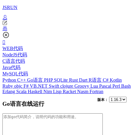
JSRUN
WEB代码
NodeJS代码
C语言代码
Java代码
MySQL代码
Python
C++
Go语言
PHP
SQLite
Rust
Dart
R语言
C#
Kotlin
Ruby
objc
F#
VB.NET
Swift
clojure
Groovy
Lua
Pascal
Perl
Bash
Erlang
Scala
Haskell
Nim
Lisp
Racket
Nasm
Fortran
版本：
Go语言在线运行