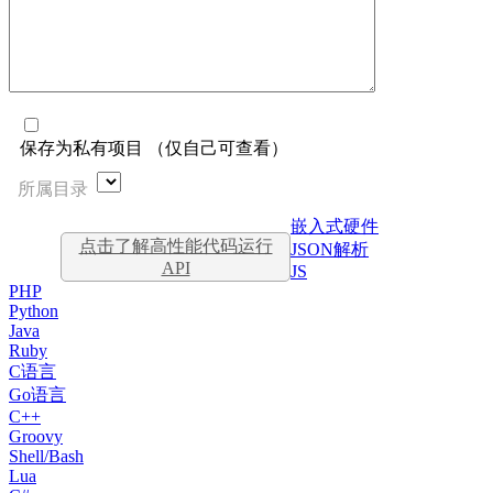
保存为私有项目 （仅自己可查看）
所属目录
嵌入式硬件
点击了解高性能代码运行
JSON解析
API
JS
PHP
Python
Java
Ruby
C语言
Go语言
C++
Groovy
Shell/Bash
Lua