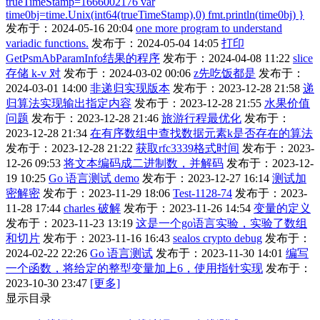
trueTimeStamp=1666002176 var
time0bj=time.Unix(int64(trueTimeStamp),0) fmt.println(time0bj) }
发布于：2024-05-16 20:04
one more program to understand
variadic functions.
发布于：2024-05-04 14:05
打印
GetPsmAbParamInfo结果的程序
发布于：2024-04-08 11:22
slice
存储 k-v 对
发布于：2024-03-02 00:06
z先吃饭都是
发布于：
2024-03-01 14:00
非递归实现版本
发布于：2023-12-28 21:58
递
归算法实现输出指定内容
发布于：2023-12-28 21:55
水果价值
问题
发布于：2023-12-28 21:46
旅游行程最优化
发布于：
2023-12-28 21:34
在有序数组中查找数据元素k是否存在的算法
发布于：2023-12-28 21:22
获取rfc3339格式时间
发布于：2023-
12-26 09:53
将文本编码成二进制数，并解码
发布于：2023-12-
19 10:25
Go 语言测试 demo
发布于：2023-12-27 16:14
测试加
密解密
发布于：2023-11-29 18:06
Test-1128-74
发布于：2023-
11-28 17:44
charles 破解
发布于：2023-11-26 14:54
变量的定义
发布于：2023-11-23 13:19
这是一个go语言实验，实验了数组
和切片
发布于：2023-11-16 16:43
sealos crypto debug
发布于：
2024-02-22 22:26
Go 语言测试
发布于：2023-11-30 14:01
编写
一个函数，将给定的整型变量加上6，使用指针实现
发布于：
2023-10-30 23:47
[更多]
显示目录