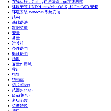
在线运行，Golang在线编译，go在线测试
环境安装 UNIX/Linux/Mac OS X, 和 FreeBSD 安装
环境安装 Windows 系统安装
结构
基础语法
数据类型
变量
常量
运算符
条件语句
循环语句
函数
变量作用域
数组
指针
结构体
切片(Slice)
范围(Range)
Map(集合)
递归函数
类型转换
接口