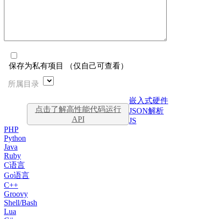
保存为私有项目 （仅自己可查看）
所属目录
嵌入式硬件
点击了解高性能代码运行
JSON解析
API
JS
PHP
Python
Java
Ruby
C语言
Go语言
C++
Groovy
Shell/Bash
Lua