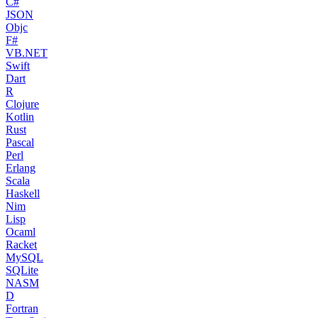
C#
JSON
Objc
F#
VB.NET
Swift
Dart
R
Clojure
Kotlin
Rust
Pascal
Perl
Erlang
Scala
Haskell
Nim
Lisp
Ocaml
Racket
MySQL
SQLite
NASM
D
Fortran