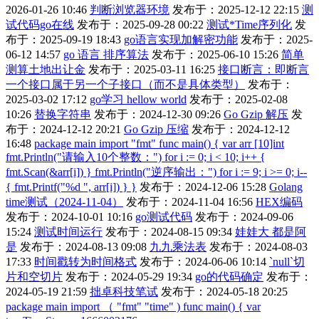
2026-01-26 10:46
判断浏览器环境
发布于：2025-12-12 22:15
测
试代码go在线
发布于：2025-09-28 00:22
测试*Time序列化
发
布于：2025-09-19 18:43
go语言实现加解密功能
发布于：2025-
06-12 14:57
go 语言 排序算法
发布于：2025-06-10 15:26
简单
测算土地出让金
发布于：2025-03-11 16:25
接口断言：即断言
一个接口属于另一个子接口（而不是具体类型）
发布于：
2025-03-02 17:12
go学习 hellow world
发布于：2025-02-08
10:26
替换字符串
发布于：2024-12-30 09:26
Go Gzip 解压
发
布于：2024-12-12 20:21
Go Gzip 压缩
发布于：2024-12-12
16:48
package main import "fmt" func main() { var arr [10]int
fmt.Println("请输入10个整数：") for i := 0; i < 10; i++ {
fmt.Scan(&arr[i]) } fmt.Println("逆序输出：") for i := 9; i >= 0; i--
{ fmt.Printf("%d ", arr[i]) } }
发布于：2024-12-06 15:28
Golang
time测试（2024-11-04）
发布于：2024-11-04 16:56
HEX编码
发布于：2024-10-01 10:16
go测试代码
发布于：2024-09-06
15:24
测试时间运行
发布于：2024-08-15 09:34
娃娃大 都是阿
是
发布于：2024-08-13 09:08
九九乘法表
发布于：2024-08-03
17:33
时间戳转为时间格式
发布于：2024-06-06 10:14
`null`切
片和空切片
发布于：2024-05-29 19:34
go的代码确定
发布于：
2024-05-19 21:59
拙卓科技笔试
发布于：2024-05-18 20:25
package main import （ "fmt" "time" ) func main() { var