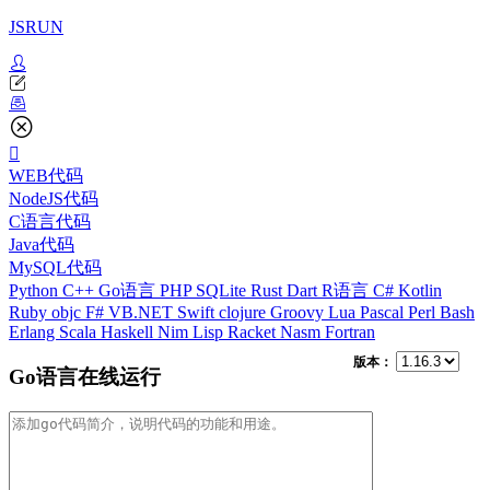
JSRUN
WEB代码
NodeJS代码
C语言代码
Java代码
MySQL代码
Python
C++
Go语言
PHP
SQLite
Rust
Dart
R语言
C#
Kotlin
Ruby
objc
F#
VB.NET
Swift
clojure
Groovy
Lua
Pascal
Perl
Bash
Erlang
Scala
Haskell
Nim
Lisp
Racket
Nasm
Fortran
版本：
Go语言在线运行