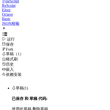
TypeScript
ReScript
Elixir
Octave
Basic
JSON校验

运行
保存

Fork

草稿（1）

格式刷
历史

嵌入
依赖安装

草稿(1)
已保存
和
草稿
代码:
使用此草稿
删除草稿