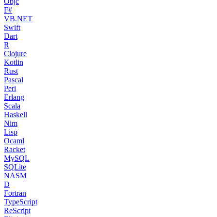
Objc
F#
VB.NET
Swift
Dart
R
Clojure
Kotlin
Rust
Pascal
Perl
Erlang
Scala
Haskell
Nim
Lisp
Ocaml
Racket
MySQL
SQLite
NASM
D
Fortran
TypeScript
ReScript