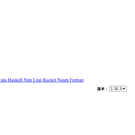
cala
Haskell
Nim
Lisp
Racket
Nasm
Fortran
版本：