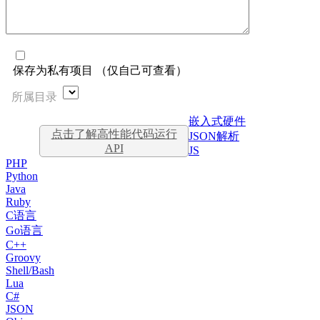
保存为私有项目 （仅自己可查看）
所属目录
嵌入式硬件
点击了解高性能代码运行
JSON解析
API
JS
PHP
Python
Java
Ruby
C语言
Go语言
C++
Groovy
Shell/Bash
Lua
C#
JSON