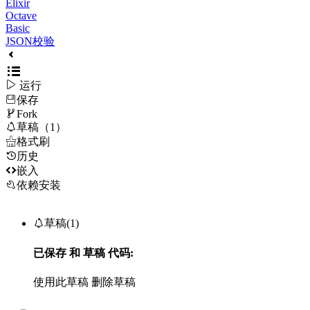
Elixir
Octave
Basic
JSON校验

运行
保存

Fork

草稿（1）

格式刷
历史

嵌入
依赖安装

草稿(1)
已保存
和
草稿
代码:
使用此草稿
删除草稿