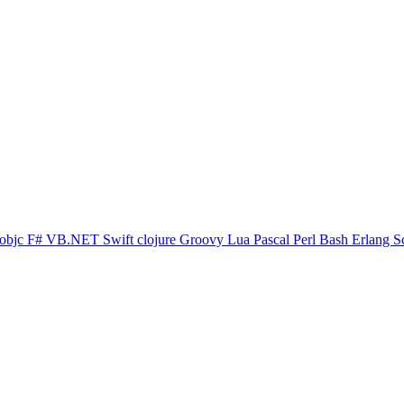
objc
F#
VB.NET
Swift
clojure
Groovy
Lua
Pascal
Perl
Bash
Erlang
S