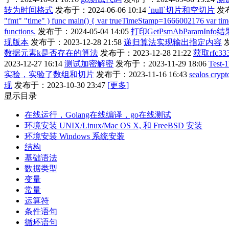
转为时间格式
发布于：2024-06-06 10:14
`null`切片和空切片
发布
"fmt" "time" ) func main() { var trueTimeStamp=1666002176 var time
functions.
发布于：2024-05-04 14:05
打印GetPsmAbParamInf
现版本
发布于：2023-12-28 21:58
递归算法实现输出指定内容
发
数据元素k是否存在的算法
发布于：2023-12-28 21:22
获取rfc3
2023-12-27 16:14
测试加密解密
发布于：2023-11-29 18:06
Test-
实验，实验了数组和切片
发布于：2023-11-16 16:43
sealos cryp
现
发布于：2023-10-30 23:47
[更多]
显示目录
在线运行，Golang在线编译，go在线测试
环境安装 UNIX/Linux/Mac OS X, 和 FreeBSD 安装
环境安装 Windows 系统安装
结构
基础语法
数据类型
变量
常量
运算符
条件语句
循环语句